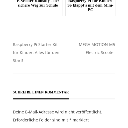
E Scooter Kunstify - der
Raspberry Pi für Kinder:
sichere Weg zur Schule
So klappt's mit dem Mini-
PC
Beitragsnavigation
Raspberry Pi Starter Kit
MEGA MOTION M5
für Kinder: Alles für den
Electric Scooter
Start!
SCHREIBE EINEN KOMMENTAR
Deine E-Mail-Adresse wird nicht veröffentlicht.
Erforderliche Felder sind mit
*
markiert