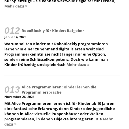
nur Spielzeuge – sie können wertvolle Begleiter für Lernen,
Mehr dazu »
RoboBlockly für Kinder: Ratgeber
Januar 4, 2025
Warum sollten Kinder mit RoboBlockly programmieren
lernen? In einer zunehmend digitalisierten Welt sind
Programmierkenntnisse nicht länger nur eine Option,
sondern eine Schlüsselkompetenz. Doch wie kann man
Kinder frühzeitig und spielerisch
Mehr dazu »
Alice Programmieren: Kinder lernen die
Programmiersprache
November 26, 2024
Mit Alice Programmieren lernen ist für Kinder ab 10 Jahren
eine fantastische Erfahrung, denn Kinder oder Jugendliche
können in Alice virtuelle Puppenhäuser oder Welten
programmieren, in denen Objekte interagieren. Die
Mehr
dazu »