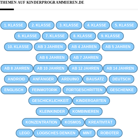
THEMEN AUF KINDERPROGRAMMIEREN.DE
1. KLASSE
2. KLASSE
3. KLASSE
4. KLASSE
5. KLASSE
6. KLASSE
7. KLASSE
8. KLASSE
9. KLASSE
10. KLASSE
AB 3 JAHREN
AB 4 JAHREN
AB 5 JAHREN
AB 6 JAHREN
AB 7 JAHREN
AB 8 JAHREN
AB 10 JAHREN
AB 12 JAHREN
AB 14 JAHREN
ANDROID
ANFÄNGER
ARDUINO
BAUSATZ
DEUTSCH
ENGLISCH
FEINMOTORIK
FORTGESCHRITTEN
GESCHENKE
GESCHICKLICHKEIT
KINDERGARTEN
KLEINKINDER
KOMBINIEREN
KONZENTRATION
KOSMOS
KREATIVITÄT
LEGO
LOGISCHES DENKEN
MINT
ROBOTER